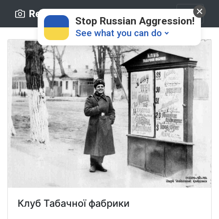
Retro.ck.ua
Stop Russian Aggression!
See what you can do
Donate
💸
Support Ukraine
❤
Share this widget
📌
Клуб Табачної фабрики